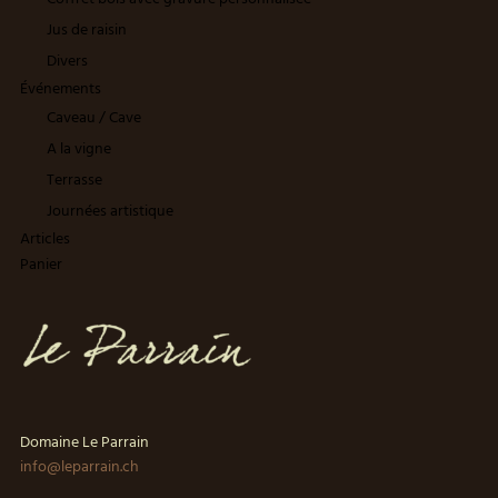
Jus de raisin
Divers
Événements
Caveau / Cave
A la vigne
Terrasse
Journées artistique
Articles
Panier
Domaine Le Parrain
info@leparrain.ch